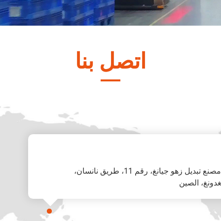
اتصل بنا
Add: الغرفة 409، المبنى 4، مصنع تبديل زهو جيانغ، رقم 11، طريق نانسان،
دونغ، الصين