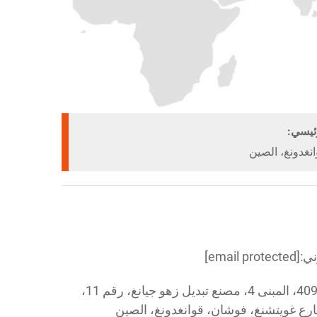
ئيسي:
نغدونغ، الصين
ني:
[email protected]
Add: الغرفة 409، المبنى 4، مصنع تبديل زهو جيانغ، رقم 11،
رع غويتشنغ، فوشان، قوانغدونغ، الصين