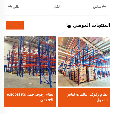
سابق
تالي
الكل
المنتجات الموصى بها
نظام رفوف الباليتات قياس
نظام رفوف حمل europallets
الدخول
الانتقائي