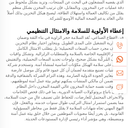
الذي يقضيه المشغلون في البحث عن المنتجات، وتزيد بشكل ملحوظ من
دقة عمليات جرد المخزون. وبالمقابل، فإن ترتيب المخزن بشكل منظم
يقلل من تكاليف العمالة واستهلاك الطاقة، ليصبح هيكل التخزين بذلك أصلاً
عالي العائد يدعم الصحة المالية الأوسع للشركة.
إعطاء الأولوية للسلامة والامتثال التنظيمي
في القطاع الصناعي، تُعَد السلامة حجر الزاوية في بناء الثقة وضمان
استمرارية التشغيل على المدى الطويل. ويتجاوز اختيار نظام التخزين
بالرفوف مجرد حساب السعات التحميلية؛ بل يتطلب الامتثال الكامل
للمعايير الإقليمية الخاصة بالسلامة والمتطلبات الزلزالية. وتشكل واقيات
الرفوف المُركَّبة بشكل صحيح، ولوحات تحديد السعات التحميلية، والتفتيش
الدوري على سلامة الهيكل مكوّنات أساسية لمنشأة آمنة. وتستخدم شركة
كليدا تقنيات تصنيع متقدمة لضمان أن كل عمود قائم وكل موصل عارضة
يلبّيان معايير الجودة الدولية الصارمة. وهذه التزام الشركة بالشفافية والدقة
الفنية يضمن أن مالكي المنشآت يمكنهم توفير بيئة عمل آمنة لموظفيهم،
وفي الوقت نفسه حماية المخزون عالي القيمة المخزن داخل النظام.
ويوصى باتباع بروتوكولات الصيانة الدورية، بما في ذلك فحص اللحامات
والانحراف المحتمل للعارضات، للحفاظ على تصنيف عالٍ من حيث السلامة،
مما يضمن استمرار امتثال التركيب طوال سنوات خدمته. وبالفعل، فإن
النهج المهني تجاه شهادات السلامة لا يقلل فقط من مخاطر المسؤولية
القانونية، بل يعزز أيضًا معنويات الموظفين من خلال خلق بيئة عمل آمنة
ومنضبطة، وهي مؤشر أداء رئيسي لإدارة المستودعات الحديثة.