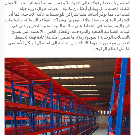
المصمم باستخدام فولاذ عالي الجودة لا يضمن المتانة الإنشائية تحت الأحمال
الثقيلة فحسب، بل ويقلل أيضًا من تكاليف الصيانة طوال دورة حياة
المعدات، مما يوفّر أساسًا متينًا لمراكز اللوجستيات عالية الإنتاجية. كما أن
الاهتمام الدقيق بطبقة الطلاء البودري، وسماكة القواعد السفلية، والدعامات
الزلزالية، يساعد في الحفاظ على سلامة البنية التحتية للتخزين حتى في
البيئات الصناعية الصعبة والمزدحمة. ويُفضّل الخبراء الأنظمة التي تسمح
بالتعديلات الوحدية (المودولارية)، ما يضمن إمكانية إعادة تهيئة تخطيط
التخزين مع تطور خطوط الإنتاج دون الحاجة إلى استبدال الهيكل الأساسي
الكامل لنظام الرفوف.