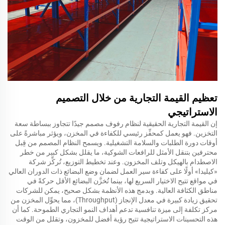
تعظيم القيمة التجارية من خلال التصميم
الاستراتيجي
إن القيمة التجارية الحقيقية لنظام رفوف مصمم جيدًا تتجاوز ببساطة سعة
التخزين. فهو يعمل كمحفِّز رئيسي للكفاءة في المخزن، ويؤثر مباشرةً على
أوقات دورة الطلبات والسلامة التشغيلية. ويسمح النظام المصمم من قِبل
محترفين بتنقل الأمثل للرافعات الشوكية، ما يقلل بشكل كبير من خطر
الاصطدام بالهيكل وتلف المخزون. وعند تخطيط التوزيع، تُركِّز شركة
«كيليدا» أولًا على كفاءة سير العمل لضمان وضع البضائع ذات الدوران العالي
في مواقع تتيح الاختيار السريع لها، بينما تُخزَّن البضائع الأقل حركةً في
مناطق الكثافة العالية. وبدمج هذه الأنظمة بشكل صحيح، يمكن للشركات
تحقيق زيادة كبيرة في معدل الإنجاز (Throughput)، مما يحوِّل المخزن من
مركز تكلفة إلى ميزة تنافسية تدعم أهداف النمو التجاري الطموحة. كما أن
هذه التحسينات الاستراتيجية تتيح رؤية أفضل للمخزون، وتقلل من الوقت