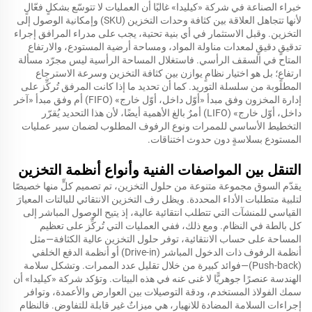
خبراء الصناعة في شركة «كيليدا» غالبًا أن العمليات لا تتوسّع بشكلٍ فعّالٍ
لأنها تتجاهل العلاقة بين كثافة وحدات التخزين (SKU) وإمكانية الوصول إلى
التخزين. وقبل الاستثمار في أي بنية تحتية، يجب على مدراء المرافق إجراء
تدقيقٍ دقيقٍ لمعدات مناولة المواد، ومساحة أرضية المستودع، والارتفاع
المتاح في السقف الرأسي. فاستغلال المساحة الرأسية ليس مجرّد مسألة
ارتفاعٍ؛ بل هو اختيار نظامٍ يوازن بين كثافة التخزين وسرعة الاسترجاع
المطلوبة من سلسلة التوريد. كما أن تحديد ما إذا كانت المرفق تُركِّز على
إدارة المخزون وفق مبدأ «أوّل داخل، أوّل خارج» (FIFO) أم وفق مبدأ «آخر
داخل، أوّل خارج» (LIFO) أمرٌ بالغ الأهمية أيضًا، لأن هذا التحديد يُقرّر
التخطيط الأساسي للممرات ونوع الرفوف المطلوب لضمان سير عمليات
المستودع بسلاسةٍ دون حدوث اختناقات.
التنقل بين المواصفات الفنية وأنواع أنظمة التخزين
يقدّم السوق مجموعة متنوعة من حلول التخزين، تم تصميم كلٍّ منها خصيصًا
لتلبية متطلبات الأداء المحددة. ويظل رف التخزين الانتقائي للبالتات المعيارَ
القياسي للمنشآت التي تتطلب انتقائية عالية، إذ يتيح الوصول المباشر إلى
كل بالطة في النظام. ومع ذلك، ففي العمليات التي تُركِّز على تعظيم
المساحة على حساب الانتقائية، توفر حلول التخزين عالية الكثافة—مثل
أنظمة الرفوف ذات الدخول المباشر (Drive-in) أو أنظمة الدفع الخلفي
(Push-back)—فوائد كبيرة من خلال تقليل عدد الممرات. وتشكل سلامة
الهندسة عنصرًا جوهريًّا لا غنى عنه في هذه البيئات. وتؤكد شركة «كيليدا» أن
سمك الفولاذ المستخدم، ودقة التوصيلات بين العوارض والأعمدة، وتوافر
إجراءات السلامة المضادة للانهيار، هي ميزاتٌ غير قابلة للتفاوض. فالنظام