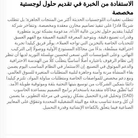
الاستفادة من الخبرة في تقديم حلول لوجستية
مخصصة
تتطلب تعقيدات اللوجستيات الحديثة أكثر من المنتجات الجاهزة؛ بل تتطلب
شريكًا قادرًا على تنفيذ تصاميم مخازن معقدة ومخصصة. وتتفاخر شركة
كيليدا بتقديم حلول تخزين عالية الأداء، مدعومة بشبكة توريد متطورة
وقدرات تصنيع دقيقة. وبتوحيد المعرفة التقنية العميقة مع الفهم العميق
للتحديات الخاصة بالتخزين التي تواجه العملاء، يوفّر فريق كيليدا تجربة
احترافية مبسَّطة، بدءًا من محاكاة المستودع الأولية ووصولًا إلى التركيب
النهائي. وعلى المؤسسات التي تسعى لتحسين سلسلة التوريد لديها أن تنظر
إلى نظام الرفوف باعتباره أصلًا أساسيًّا يتطلّب كلًّا من الهندسة الاحترافية
والدعم الموثوق في التصنيع. إن الاستثمار في النظام المناسب اليوم يضمن
بقاء المنشأة مرنة وآمنة وجاهزة لتلبية المتطلبات المتغيرة للسوق العالمي.
ومع دعم مخصص للمواصفات الخاصة ومتطلبات مناولة المواد، تلتزم كيليدا
دائمًا بتمكين الشركات من توسيع بنيتها التحتية بثقة وموثوقية طويلة الأمد.
كما تُطبَّق محاكاة متقدمة باستخدام برامج التصميم بمساعدة الحاسوب
(CAD) وتحليل قدرة التحميل بشكلٍ روتيني في مرحلة التطوير، ما يضمن
أن كل وحدة تتناسب بدقة مع البيئة التشغيلية المحددة وتتفوّق على المعايير
الصناعية فيما يتعلّق بالكفاءة الإنشائية وقدرة التحميل.