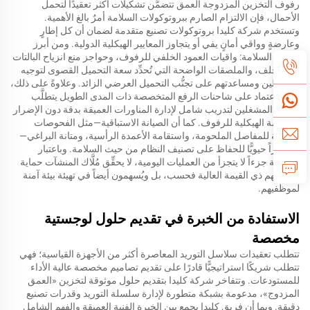
رفوف التخزين المزدوجة العمق تتضمَّن تشكيلات أكثر تعقيدًا لتحمل
الأحمال، فإن الالتزام الصارم ببروتوكولات السلامة أمرٌ بالغ الأهمية.
وتستخدم شركة كليدا بروتوكولات تصنيع متقدمة لضمان أن كل إطارٍ
وعارضةٍ وواقي أمانٍ يفي أو يتجاوز المعايير الهيكلية الدولية. ومن أبرز
ميزات السلامة: واقيات العمود الخلفي للرفوف، وحواجز منع انزياح البالتات
إلى الخلف، والملصقات الواضحة التي تُحدِّد سعة التحميل القصوى لتوجيه
المشغلين ومساعدتهم على تجنُّب التحميل العرضي الزائد. وعلاوةً على ذلك،
فإن الاعتماد على شاحنات الرفع المتخصصة ذات المدى الطويل يتطلَّب
خضوع المشغلين لتدريب شامل لإدارة المناورات العميقة بدقة دون الإضرار
بالسلامة الهيكلية للرفوف. كما أن الصيانة الاستباقية—مثل الفحوصات
الدورية للمفاصل الملحومة، واستقامة الأعمدة الرأسية، ومتانة البراغي—
تُعَدُّ أمراً حيويًّا للحفاظ على تصنيف النظام من حيث السلامة. وباعتبار
السلامة جزءاً لا يتجزأ من العمليات اليومية، لا يحقِّق مُلَّاك المنشآت حماية
مخزونهم ذي القيمة العالية فحسب، بل ويُسهمون أيضاً في تهيئة بيئة آمنة
لموظفيهم.
الاستفادة من الخبرة في تقديم حلول لوجستية
مخصصة
تتطلب تعقيدات سلاسل التوريد المعاصرة أكثر من الأجهزة القياسية؛ فهي
تتطلب شريكًا استراتيجيًّا قادرًا على تقديم تصاميم مخصصة عالية الأداء
للمستودعات. وتتفاخر شركة كليدا بتقديم حلول موثوقة لتخزين «العمق
المزدوج»، مدعومة بشبكة متطورة لإدارة سلسلة التوريد وقدرات تصنيع
دقيقة. وبما أن فريق كليدا يجمع بين الخبرة الفنية العميقة والفهم الشامل