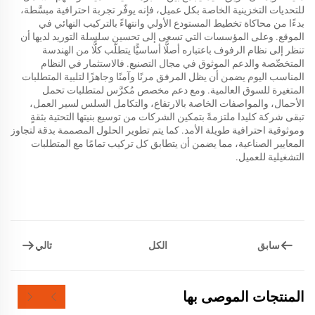
للتحديات التخزينية الخاصة بكل عميل، فإنه يوفّر تجربة احترافية مبسَّطة،
بدءًا من محاكاة تخطيط المستودع الأولي وانتهاءً بالتركيب النهائي في
الموقع. وعلى المؤسسات التي تسعى إلى تحسين سلسلة التوريد لديها أن
تنظر إلى نظام الرفوف باعتباره أصلًّا أساسيًّا يتطلّب كلًّا من الهندسة
المتخصِّصة والدعم الموثوق في مجال التصنيع. فالاستثمار في النظام
المناسب اليوم يضمن أن يظل المرفق مرنًا وآمنًا وجاهزًا لتلبية المتطلبات
المتغيرة للسوق العالمية. ومع دعم مخصص مُكرَّس لمتطلبات تحمل
الأحمال، والمواصفات الخاصة بالارتفاع، والتكامل السلس لسير العمل،
تبقى شركة كليدا ملتزمةً بتمكين الشركات من توسيع بنيتها التحتية بثقةٍ
وموثوقية احترافية طويلة الأمد. كما يتم تطوير الحلول المصممة بدقة لتجاوز
المعايير الصناعية، مما يضمن أن يتطابق كل تركيب تمامًا مع المتطلبات
التشغيلية للعميل.
سابق
تالي
الكل
المنتجات الموصى بها