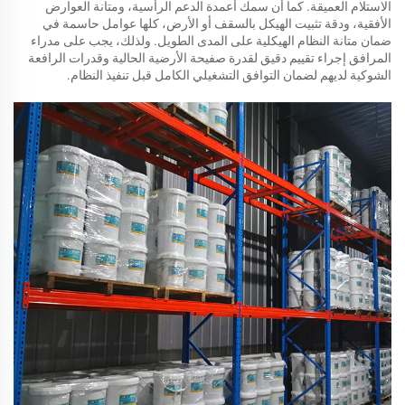
الاستلام العميقة. كما أن سمك أعمدة الدعم الرأسية، ومتانة العوارض
الأفقية، ودقة تثبيت الهيكل بالسقف أو الأرض، كلها عوامل حاسمة في
ضمان متانة النظام الهيكلية على المدى الطويل. ولذلك، يجب على مدراء
المرافق إجراء تقييم دقيق لقدرة صفيحة الأرضية الحالية وقدرات الرافعة
الشوكية لديهم لضمان التوافق التشغيلي الكامل قبل تنفيذ النظام.