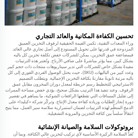
تحسين الكفاءة المكانية والعائد التجاري
وراء المعدات التقنية، تكمن القيمة الحقيقية لرفوف التخزين العميق
المزدوجة في قدرتها على تحويل المستودع إلى أصل تجاري عالي العائد.
فبمضاعفة عمق التخزين، يمكن للشركات خفض تكلفة تخزين كل باليه
بشكل كبير، مما يؤثر مباشرةً على صافي الأرباح. وتُعتبر هذه الترتيبات
مفيدةً بشكل خاص للشركات التي تدير سيناريوهات منتجات ذات حجم كبير
وعدد كبير من الباليهات (SKU)، حيث يحتل الوصول الفردي الفوري إلى كل
باليه مرتبة ثانويةً مقارنةً بكثافة التخزين الإجمالية. ويتطلب التصميم
الاستراتيجي للتخطيط رسم خريطة لمعدل دوران المخزون مقابل عمق
الرفوف. وعند تنفيذ هذا الترتيب بشكل صحيح، يؤدي خفض مساحة الممرات
إلى تقليل المسافات التي تقطعها الرافعات الشوكية، ما يساهم في تقصير
دورة إنجاز الطلبات وزيادة كفاءة معدل الإنتاج. وتركّز شركة «كيليدا» على
الدمج المنظَّم لهذه الترتيبات لضمان استمرارية سلاسة سير العمل، مما يتيح
انتقالاً سلساً بين كثافة التخزين والمرونة التشغيلية.
بروتوكولات السلامة والصيانة الإنشائية
تُعَدُّ السلامة الركيزة الأساسية لأي تركيب لتخزين عالي الكثافة. وبما أن