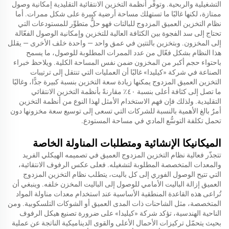
التشغيلية والربحية. وتوفِّر أنظمة التخزين الانتقائية التقليدية إمكانية وصول
ممتازة، لكنها غالبًا ما تستهلك مساحة أرضية كبيرة على شكل ممرات. أما
نظام التخزين العميق المزدوج للبالتات فهو حلٌّ متطوِّر للمستودعات التي
تحتاج إلى سد الفجوة بين الكثافة العالية للتخزين وإمكانية الوصول الفعّالة
إلى المخزون. وبتخزين بالتتين في عمق واحد — واحدة خلف الأخرى — يقلل
هذا النظام بشكل فعّال من عدد الممرات المطلوبة للوصول، ما يسمح
باحتواء حجم أكبر من المخزون ضمن نفس المساحة الكلية. ويلاحظ خبراء
الصناعة في شركة «كيليدا» غالبًا أن العمليات التي تنتقل إلى ترتيبات
التخزين العميق المزدوج يمكنها زيادة سعة التخزين بنسبة كبيرة جدًّا، وغالبًا
ما تصل إلى كثافة أعلى بنسبة ٤٠٪ مقارنةً بأنظمة التخزين الانتقائي
التقليدية. ولذلك فإن فهم الاستخدام الأمثل لهذا النوع من أنظمة التخزين
أمرٌ بالغ الأهمية بالنسبة للشركات التي تسعى إلى توسيع سعة مخزونها دون
تحمل تكلفة التوسُّع المادي في مساحة المستودع.
الميكانيكا الإنشائية ومتطلبات المناولة الخاصة
تتجذّر فعالية نظام التخزين المزدوج العميق في تصميمه الهيكلي الفريد
والمعدات المتخصصة المطلوبة لتشغيله. فعلى عكس الرفوف الانتقائية،
التي تتيح الوصول الفوري إلى كل باليت، يتطلب نظام التخزين المزدوج
العميق إزالة الباليت الأمامي للوصول إلى الباليت المخزن خلفه. وينبغي أن
تُراعى هذه القاعدة المنطقية الأساسية عند استخدام معدات مناولة المواد
المتخصصة، مثل الشاحنات ذات المدى العميق أو الشوكات التلسكوبية. ومن
الناحية الهندسية، تؤكد شركة «كيليدا» على ضرورة تصنيع هيكل الرفوف
بحيث يتحمّل تركيزات الأحمال الأعلى والقوى الديناميكية الناتجة عن عملية