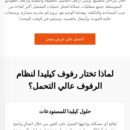
خلال مراحل التصنيع. وتلبي أرفف التحميل الخفيفة والثقيلة وأرفف الطوابق
المتوسطة جميع متطلبات عملائنا لجعل عمليات التشغيل أكثر كفاءة من
حيث المساحة والتكلفة. وهدفنا الوحيد هو: تزويدكم بخدمة ممتازة، ومنتجات
عالية الجودة، وأسعار تنافسية، وتسليم في الوقت المحدد!
احصل على عرض سعر
لماذا تختار رفوف كيليدا لنظام
الرفوف عالي التحمل؟
حلول كيليدا للمستودعات
نُعالج أي مشكلة يواجهها العميل على الفور من خلال اتصالٍ واضح
ودعم فنيٍّ فعّال، مما يضمن استمرارية تشغيل عمليات المستودع