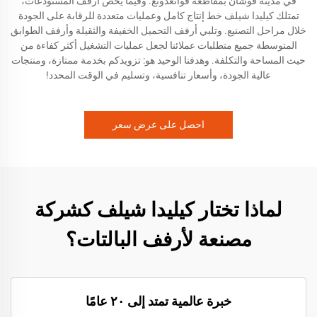
في مدينة فوشان بمقاطعة قوانغدونغ. وفيما يخص أرفف المستودعات،
تمتلك كيليدا شيلف خط إنتاج كامل وعمليات متعددة للرقابة على الجودة
خلال مراحل التصنيع. وتلبي أرفف التحميل الخفيفة والثقيلة وأرفف الطوابق
المتوسطة جميع متطلبات عملائنا لجعل عمليات التشغيل أكثر كفاءة من
حيث المساحة والتكلفة. وهدفنا الوحيد هو: تزويدكم بخدمة ممتازة، ومنتجات
عالية الجودة، وأسعار تنافسية، وتسليم في الوقت المحدد!
احصل على عرض سعر
لماذا تختار كيليدا شيلف كشركة
مصنعة لأرفف البالتات؟
خبرة عالمية تمتد إلى ٢٠ عامًا