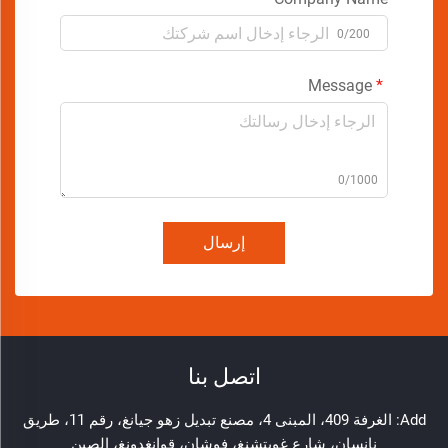
0/200
Message
0/1000
إرسال
اتصل بنا
Add: الغرفة 409، المبنى 4، مصنع تبديل زهو جيانغ، رقم 11، طريق
نانسان، شارع غويتشنغ، فوشان، قوانغدونغ، الصين