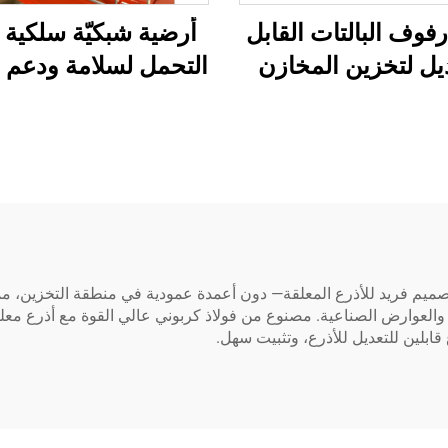
فوف البالتات القابل
أرضية شبكيّة سلكية ع
يل لتخزين المخازن
التحمل لسلامة ودعم
المرنة
البالتات
تصميم فريد للأذرع المعلقة— دون أعمدة عمودية في منطقة التخزين، مم
 والعوارض الصناعية. مصنوع من فولاذ كربوني عالي القوة مع أذرع معل