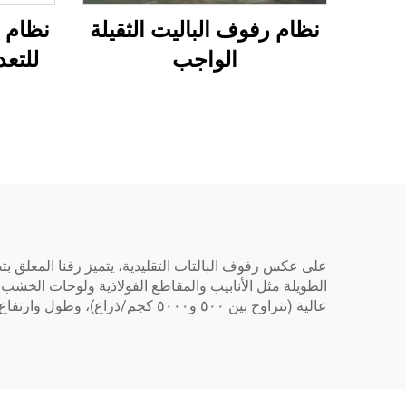
نظام رفوف الباليت الثقيلة
نظام ر
الواجب
للتعد
على عكس رفوف البالتات التقليدية، يتميز رفنا المعلق ب
الطويلة مثل الأنابيب والمقاطع الفولاذية ولوحات الخشب
عالية (تتراوح بين ٥٠٠ و٥٠٠٠ كجم/ذراع)، وطول وارتفاع قابلين للتعديل للأذرع، وتثبيت سهل.