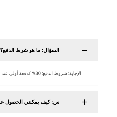
السؤال: ما هو شرط الدفع؟
الإجابة: شروط الدفع: 30% كدفعة أولى عند توقيع الفاتورة الإرشادية، ويتم سداد الباقي عن طريق التحويل المصرفي قبل التسليم.
س: كيف يمكنني الحصول ع