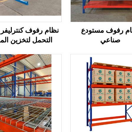
م رفوف مستودع
نظام رفوف كنترليفر 
صناعي
التحمل لتخزين المو
الطويلة