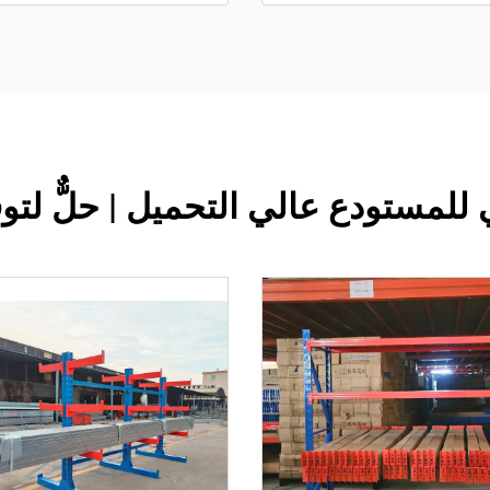
مستودع عالي التحميل | حلٌّ لتو