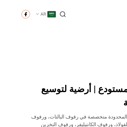
AR
تودع | أرضية لتوسيع
المحدودة متخصصة في رفوف البالتات، ورفوف
ولاذ، ورفوف الكانتيليفر، ورفوف التخزين