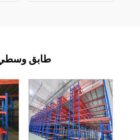
طابق وسطي لل