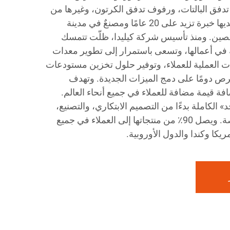
دفق البالتات، ورفوف تدفق الكرتون، وغيرها من
أنظمة الرفوف المخصصة، ولديها خبرة تزيد على 20 عامًا ومصنعٌ في مدينة
لصين. ومنذ تأسيس شركة كيليدا، ظلّت تتمسك
ة في أعمالها، وتسعى باستمرار إلى تطوير معدات
جات العملية للعملاء، وتوفير حلول تخزين مستودعات
 تحرص دومًا على دمج الميزات الجديدة. وتهدف
فة قيمة مضافة للعملاء في جميع أنحاء العالم.
لكاملة بدءًا من التصميم الابتكاري، والتصنيع،
والمبيعات، مع خيارات مخصصة. ويصل 90٪ من منتجاتها إلى العملاء في جميع
مريكا وكندا والدول الأوروبية.