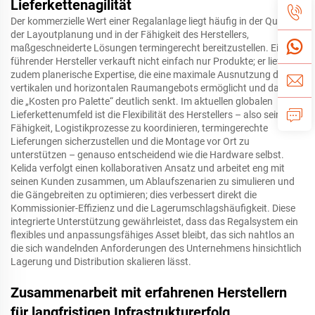
Lieferkettenagilität
Der kommerzielle Wert einer Regalanlage liegt häufig in der Qualität
der Layoutplanung und in der Fähigkeit des Herstellers,
maßgeschneiderte Lösungen termingerecht bereitzustellen. Ein
führender Hersteller verkauft nicht einfach nur Produkte; er liefert
zudem planerische Expertise, die eine maximale Ausnutzung des
vertikalen und horizontalen Raumangebots ermöglicht und dadurch
die „Kosten pro Palette“ deutlich senkt. Im aktuellen globalen
Lieferkettenumfeld ist die Flexibilität des Herstellers – also seine
Fähigkeit, Logistikprozesse zu koordinieren, termingerechte
Lieferungen sicherzustellen und die Montage vor Ort zu
unterstützen – genauso entscheidend wie die Hardware selbst.
Kelida verfolgt einen kollaborativen Ansatz und arbeitet eng mit
seinen Kunden zusammen, um Ablaufszenarien zu simulieren und
die Gängebreiten zu optimieren; dies verbessert direkt die
Kommissionier-Effizienz und die Lagerumschlagshäufigkeit. Diese
integrierte Unterstützung gewährleistet, dass das Regalsystem ein
flexibles und anpassungsfähiges Asset bleibt, das sich nahtlos an
die sich wandelnden Anforderungen des Unternehmens hinsichtlich
Lagerung und Distribution skalieren lässt.
Zusammenarbeit mit erfahrenen Herstellern
für langfristigen Infrastrukturerfolg