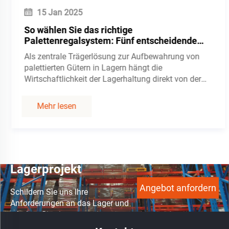
15 Jan 2025
So wählen Sie das richtige
Palettenregalsystem: Fünf entscheidende
Faktoren für die Auswahl von Lagerregalen
Als zentrale Trägerlösung zur Aufbewahrung von
palettierten Gütern in Lagern hängt die
Wirtschaftlichkeit der Lagerhaltung direkt von der
Rationalität der Auswahl des Palettenregalsystems
ab. Unterschiedliche Arten von Palettenregalen (wie
Mehr lesen
beispielsweise Traversenregale...)
Starten Sie Ihr
Lagerprojekt
Angebot anfordern
Schildern Sie uns Ihre
Anforderungen an das Lager und
erhalten Sie eine
maßgeschneiderte Regallösung.