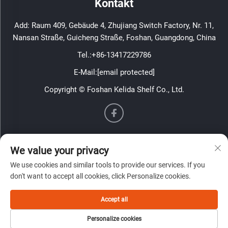
Kontakt
Add: Raum 409, Gebäude 4, Zhujiang Switch Factory, Nr. 11,
Nansan Straße, Guicheng Straße, Foshan, Guangdong, China
Tel.:
+86-13417229786
E-Mail:
[email protected]
Copyright © Foshan Kelida Shelf Co., Ltd.
Informationen
We value your privacy
Melden Sie sich für unseren wöchentlichen Newsletter an
We use cookies and similar tools to provide our services. If you
don't want to accept all cookies, click Personalize cookies.
Accept all
Personalize cookies
Absenden