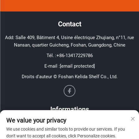
Contact
Add: Salle 409, Bâtiment 4, Usine électrique Zhujiang, n°11, rue
Nansan, quartier Guicheng, Foshan, Guangdong, Chine
Tél. :
+86-13417229786
E-mail :
[email protected]
Droits d'auteur © Foshan Kelida Shelf Co., Ltd.
Informations
We value your privacy
Inscrivez-vous pour recevoir notre newsletter hebdomadaire
We use cookies and similar tools to provide our services. If you
don't want to accept all cookies, click Personalize cookies.