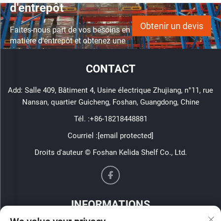
d'entrepôt
Obtenir un devis
Faites-nous part de vos besoins en
matière d'entrepôt et obtenez une
solution de rayonnage
personnalisée.
CONTACT
Add: Salle 409, Bâtiment 4, Usine électrique Zhujiang, n°11, rue
Nansan, quartier Guicheng, Foshan, Guangdong, Chine
Tél. :
+86-18218448881
Courriel :
[email protected]
Droits d'auteur © Foshan Kelida Shelf Co., Ltd.
INFORMATIONS