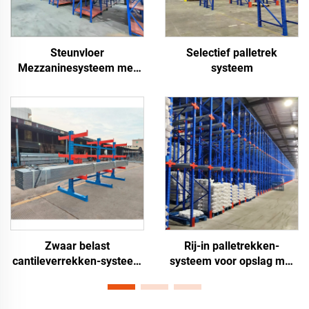
Steunvloer
Selectief palletrek
Mezzaninesysteem met
systeem
Steigers
Zwaar belast
Rij-in palletrekken-
cantileverrekken-systeem
systeem voor opslag met
voor opslag van lange
hoge dichtheid in
materialen
magazijnen