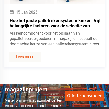
15 Jan 2025
Hoe het juiste palletrekensysteem kiezen: Vijf
belangrijke factoren voor de selectie van
magazijnrekken
Als kerncomponent voor het opslaan van
gepalletiseerde goederen in magazijnen, bepaalt de
doordachte keuze van een palletrekensysteem direct
de opslagcapaciteit, operationele efficiëntie en
bedrijfskosten. Verschillende soorten palletrekken
Lees meer
(zoals balkrekkensystemen...)
Start uw
magazijnproject
Offerte aanvragen
Vertel ons uw magazijnbehoeften
en ontvang een op maat gemaakte