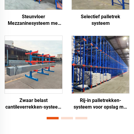
Steunvloer
Selectief palletrek
Mezzaninesysteem met
systeem
Steigers
Zwaar belast
Rij-in palletrekken-
cantileverrekken-systeem
systeem voor opslag met
voor opslag van lange
hoge dichtheid in
materialen
magazijnen