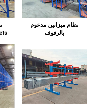
نظام ميزانين مدعوم
ن
بالرفوف
allets