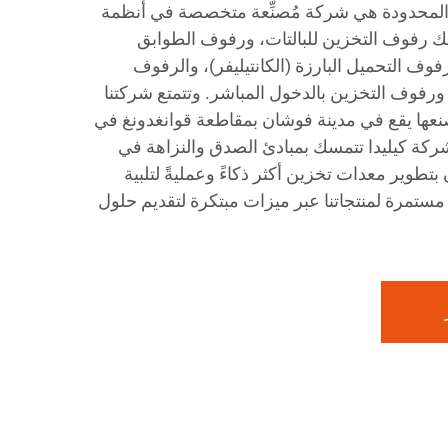
المحدودة هي شركة مُصنِّعة متخصصة في أنظمة
 رفوف التخزين للبالتات، ورفوف الطوابق
وف التحميل البارزة (الكانتيليفر)، والرفوف
ورفوف التخزين بالدخول المباشر. وتتمتع شركتنا
ى 20 عامًا، ومصنعها يقع في مدينة فوشان بمقاطعة قوانغدونغ في
ركة كيليدا تتمسك بمبادئ الصدق والنزاهة في
تطوير معدات تخزين أكثر ذكاءً وعمليةً لتلبية
 مستمرة لمنتجاتنا عبر ميزات مبتكرة لتقديم حلول