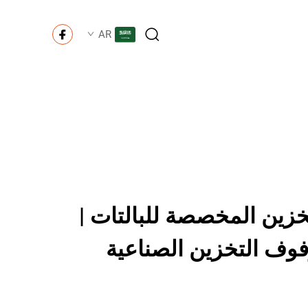
AR
زين المخصصة للبالتات |
وف التخزين الصناعية