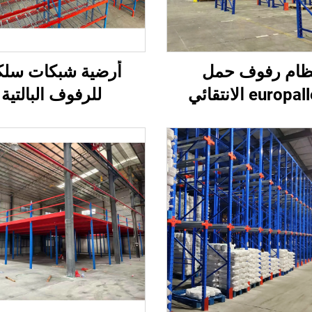
ظام رفوف حمل
أرضية شبكات سلك
europ الانتقائي
للرفوف البالتية