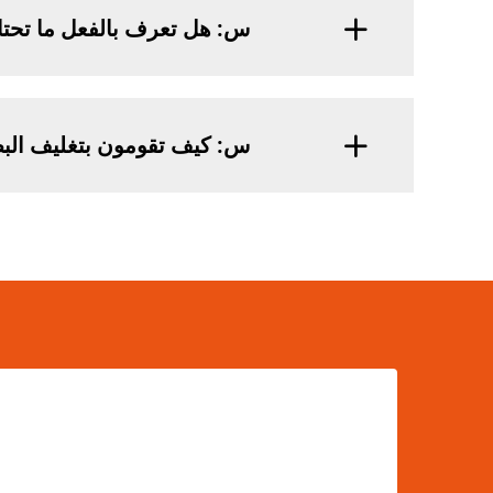
س: هل تعرف بالفعل ما تحتا
س: كيف تقومون بتغليف البض