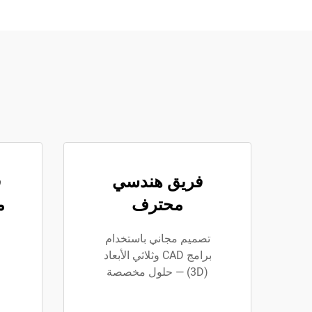
فريق هندسي
ق
محترف
م
٠
تصميم مجاني باستخدام
برامج CAD وثلاثي الأبعاد
(3D) — حلول مخصصة