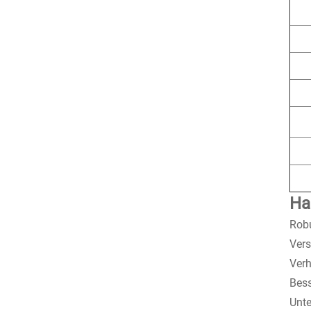
Ha
Robu
Vers
Verh
Bess
Unte