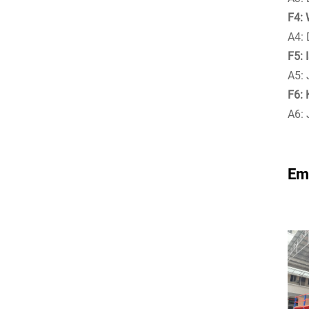
F4: 
A4: 
F5: 
A5: 
F6: 
A6: 
Em