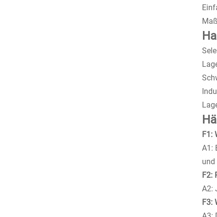
Einf
Maßg
Ha
Sele
Lag
Schw
Indu
Lag
Hä
F1: 
A1: 
und 
F2: 
A2: 
F3: 
A3: 