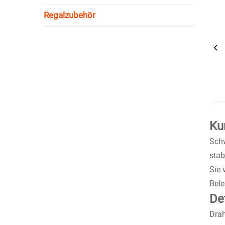
Regalzubehör
Ku
Schw
stab
Sie 
Bele
De
Drah