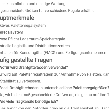
ache Installation und niedrige Wartung
eschneiderte Größen für verschiedene Regale erhältlich
uptmerkmale
ktives Palettenregalsystem
erregalsystem
ere Pflicht Lagerraum-Speicherregale
strielle Logistik- und Distributionszentren
erhallen für Konsumgüter (FMCG) und Fertigungsunternehmen
ufig gestellte Fragen
Wofür wird Drahtgitterboden verwendet?
Er wird auf Palettenregalträgern zur Aufnahme von Paletten, Kar
Stabilität zu verbessern.
Passt Drahtgitterboden in unterschiedliche Palettenregalgrößen
Ja, wir bieten maßgeschneiderte Größen an, die genau auf Ihre 
Wie viele Tragkanäle benötige ich?
Das hängt von den Anforderungen an die Tragfähigkeit ab. Gängi