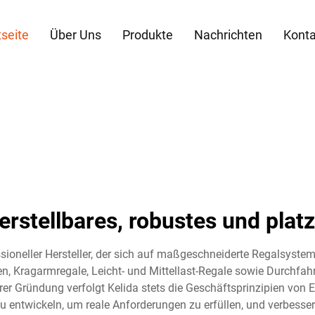
tseite
Über Uns
Produkte
Nachrichten
Konta
Verstellbares, robustes und pla
ssioneller Hersteller, der sich auf maßgeschneiderte Regalsysteme
 Kragarmregale, Leicht- und Mittellast-Regale sowie Durchfahrr
r Gründung verfolgt Kelida stets die Geschäftsprinzipien von Ehr
zu entwickeln, um reale Anforderungen zu erfüllen, und verbesser