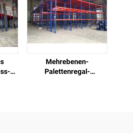
es
Mehrebenen-
ss-
Palettenregal-
e
Zwischengeschoss-
g
System