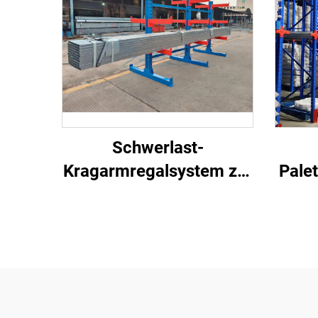
Schwerlast-
Kragarmregalsystem zur
Pale
Lagerung langer
Materialien