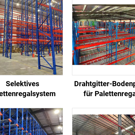
Selektives
Drahtgitter-Bodenp
ettenregalsystem
für Palettenreg