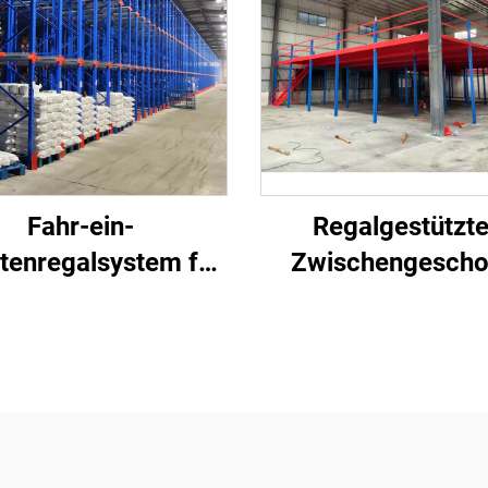
Fahr-ein-
Regalgestützt
ttenregalsystem für
Zwischengescho
hochdichte
System für di
Lagerlagerung
Lagerlagerun