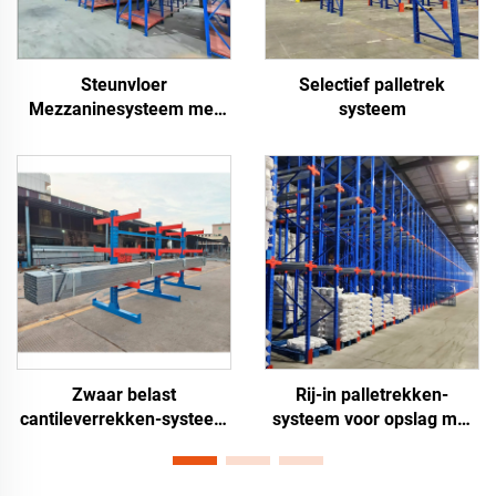
Steunvloer
Selectief palletrek
Mezzaninesysteem met
systeem
Steigers
Zwaar belast
Rij-in palletrekken-
cantileverrekken-systeem
systeem voor opslag met
voor opslag van lange
hoge dichtheid in
materialen
magazijnen