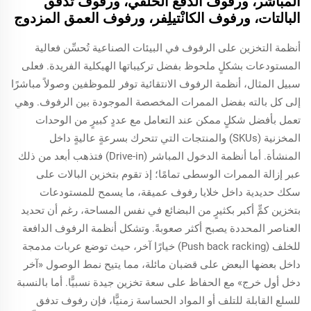
المباشر، ورفوف الدفع الخلفي، ورفوف تدفق
البالتات، ورفوف الكانْتيلِفر، ورفوف العمق المزدوج
أنظمة التخزين على الرفوف في البيئات الصناعية تُحسِّن فعالية
المستودعات بشكلٍ ملحوظ بفضل تركيباتها الهيكلية الفريدة. فعلى
سبيل المثال، أنظمة الرفوف الانتقائية توفر للموظفين وصولاً مباشرًا
إلى كل بالته بفضل الممرات المخصصة الموجودة بين الرفوف. وهي
تعمل بأفضل شكلٍ ممكن عند التعامل مع عددٍ كبيرٍ من الوحدات
المخزنية (SKUs) والمنتجات التي تتحرك بسرعةٍ عاليةٍ داخل
المنشأة. أما أنظمة الدخول المباشر (Drive-in) فتذهب أبعد من ذلك
عبر إزالة الممرات الوسطى تمامًا؛ إذ تقوم بتخزين البالات على
سكك حديدية داخل خلايا رفوف عميقة، ما يسمح للمستودعات
بتخزين كمٍّ أكبر بكثيرٍ من البضائع في نفس المساحة، رغم أن تحديد
العناصر المحددة يصبح أكثر صعوبةً. وتشكل أنظمة الرفوف الدافعة
للخلف (Push back racking) خيارًا آخر، حيث توضع عربات مدمجة
داخل بعضها البعض على قضبان مائلة، مما يتيح نمط الوصول «آخر
دخل أول خرج» مع الحفاظ على سعة تخزين جيدة نسبيًّا. أما بالنسبة
للسلع القابلة للتلف أو المواد الحساسة زمنيًّا، فإن رفوف تدفق