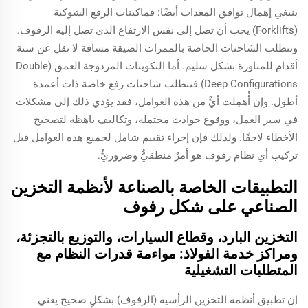
ينبغي إهمال توافق المعدات أيضًا: فماكينات الرفع الشوكية
(Forklifts) يجب أن تصل إلى نفس الارتفاع الذي تصل إليه الرفوف.
وتتطلب الشاحنات الخاصة بالممرات الضيقة مسافة لا تقل عن ستة
أقدام للمناورة بشكل سليم. أما التكوينات المزدوجة العمق (Double
Deep Configurations) فتتطلب شاحنات رفع خاصة ذات أعمدة
أطول. وإن أُهمِلت أيٌّ من هذه العوامل، فقد يؤدي ذلك إلى مشكلات
في سير العمل، ووقوع حوادث محتملة، وتكاليف باهظة لتصحيح
الأخطاء لاحقًا. ولذلك فإن إجراء تقييم شامل لجميع هذه العوامل قبل
تركيب أي نظام رفوف هو أمرٌ منطقيٌّ وضروريٌّ.
التطبيقات الخاصة بالصناعة لأنظمة التخزين
الصناعي على شكل رفوف
التخزين البارد، وقطاع السيارات، والتوزيع بالتجزئة،
ومراكز خدمة الفولاذ: مواءمة قدرات النظام مع
المتطلبات التشغيلية
إن تطبيق أنظمة التخزين الرأسية (الرفوف) بشكلٍ صحيح يعني