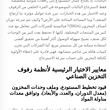
البالتات. إذ يحتاج عمال المستودع إلى رافعات شوكية متخصصة
فقط لاسترجاع البالتات الموضوعة في الجزء الخلفي من الرفوف.
وعند الاختيار بين هذه الخيارات، تبرز عدة عوامل مؤثرة: ما ارتفاع
السقف؟ وما المساحة المتاحة على الأرض؟ وكيف تتم سرعة دوران
أصناف المخزون (SKUs)؟ فبالنسبة للشركات التي تتعامل مع عدد
كبير من المنتجات المختلفة، لكنها لا تحتفظ بعدد كبير من الوحدات
لكل صنف، يصبح سهولة الوصول أكثر أهميةً من تحقيق أقصى
استفادة ممكنة من كل سنتيمتر مربع. أما الشركات التي تخزن
كميات هائلة من عناصر متشابهة، فهي قادرة على إعطاء الأولوية
لكثافة التخزين على حساب سرعة الاسترجاع.
معايير الاختيار الرئيسية لأنظمة رفوف
التخزين الصناعي
قيود تخطيط المستودع، وملف وحدات المخزون
(معدل الدوران، والعدد، والأبعاد)، وتوافق معدات
مناولة المواد
اختيار نظام التخزين المناسب ليس مسألة حدس فقط، بل يتطلب