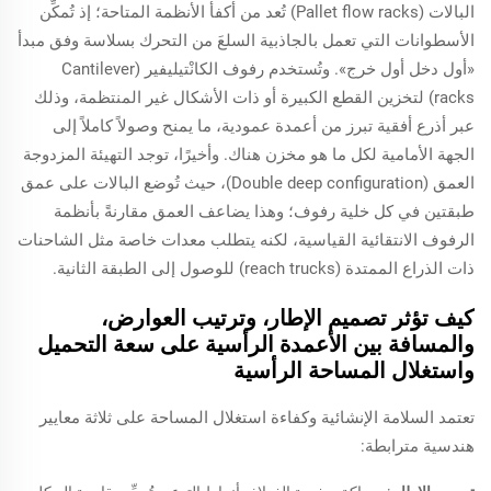
البالات (Pallet flow racks) تُعد من أكفأ الأنظمة المتاحة؛ إذ تُمكِّن
الأسطوانات التي تعمل بالجاذبية السلعَ من التحرك بسلاسة وفق مبدأ
«أول دخل أول خرج». وتُستخدم رفوف الكانْتيليفير (Cantilever
racks) لتخزين القطع الكبيرة أو ذات الأشكال غير المنتظمة، وذلك
عبر أذرع أفقية تبرز من أعمدة عمودية، ما يمنح وصولاً كاملاً إلى
الجهة الأمامية لكل ما هو مخزن هناك. وأخيرًا، توجد التهيئة المزدوجة
العمق (Double deep configuration)، حيث تُوضع البالات على عمق
طبقتين في كل خلية رفوف؛ وهذا يضاعف العمق مقارنةً بأنظمة
الرفوف الانتقائية القياسية، لكنه يتطلب معدات خاصة مثل الشاحنات
ذات الذراع الممتدة (reach trucks) للوصول إلى الطبقة الثانية.
كيف تؤثر تصميم الإطار، وترتيب العوارض،
والمسافة بين الأعمدة الرأسية على سعة التحميل
واستغلال المساحة الرأسية
تعتمد السلامة الإنشائية وكفاءة استغلال المساحة على ثلاثة معايير
هندسية مترابطة: