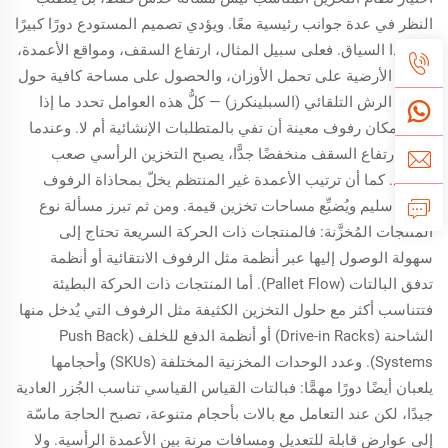
النظر في عدة جوانب رئيسية معًا. ويؤدي تصميم المستودع دورًا كبيرًا
في هذا السياق. فعلى سبيل المثال، ارتفاع السقف، ومواقع الأعمدة،
وقدرة الأرضية على تحمل الأوزان، والحصول على مساحة كافية حول
أنظمة الرش التلقائي (السبلينكرز) — كلُّ هذه العوامل تحدد ما إذا
كان بإمكان رفوف معينة أن تفي بالمتطلبات الإنشائية أم لا. وعندما
يكون ارتفاع السقف منخفضًا جدًّا، يصبح التخزين الرأسي صعب
التنفيذ. كما أن ترتيب الأعمدة غير المنتظم يخلّ بمحاذاة الرفوف
بشكل سليم ويُضيِّع مساحات تخزين قيمة. ومن ثم تبرز مسألة نوع
المنتجات المُخزَّنة: فالمنتجات ذات الحركة السريعة تحتاج إلى
سهولة الوصول إليها عبر أنظمة مثل الرفوف الانتقائية أو أنظمة
تدفق البالتات (Pallet Flow). أما المنتجات ذات الحركة البطيئة
فتتناسب أكثر مع حلول التخزين الكثيفة مثل الرفوف التي يُدخل منها
الشاحنة (Drive-in Racks) أو أنظمة الدفع للخلف (Push Back
Systems). وعدد الوحدات المخزنية المختلفة (SKUs) وأحجامها
يلعبان أيضًا دورًا مهمًّا: فبالتات القياس القياسي تناسب الجُزر العادية
جيدًا، لكن عند التعامل مع بالات بأحجام متنوعة، تصبح الحاجة ماسّة
إلى عوارض قابلة للتعديل ومسافات مرنة بين الأعمدة الرأسية. ولا