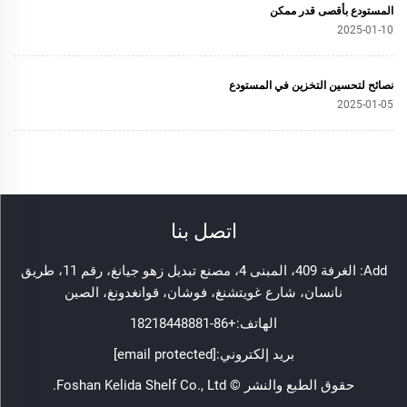
المستودع بأقصى قدر ممكن
2025-01-10
نصائح لتحسين التخزين في المستودع
2025-01-05
اتصل بنا
Add: الغرفة 409، المبنى 4، مصنع تبديل زهو جيانغ، رقم 11، طريق
نانسان، شارع غويتشنغ، فوشان، قوانغدونغ، الصين
الهاتف:
+86-18218448881
بريد إلكتروني:
[email protected]
حقوق الطبع والنشر © Foshan Kelida Shelf Co., Ltd.