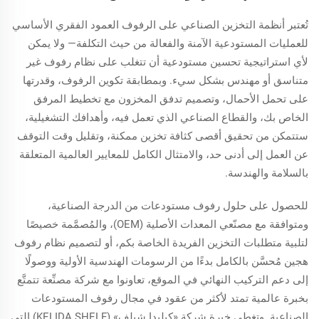
تُعتبر أنظمة التخزين الصناعي على الرفوف العمود الفقري الأساسي
للعمليات المستودعية الآمنة والفعالة من حيث التكلفة— ولا يمكن
لأي استراتيجية تحسين مستودعية أن تتغلب على نظام رفوف غير
متناسق أو مهندس بشكل سيء. وبمطابقة تكوين الرفوف، وقدرتها
على تحمل الأحمال، وتصميم تدفق المخزون مع تخطيط المرفق
الخاص بك، والقطاع الصناعي الذي تعمل فيه، وأهدافك التشغيلية،
ستتمكن من تحقيق أقصى كثافة تخزين ممكنة، وتقليل وقت التوقف
عن العمل إلى أدنى حد، والامتثال الكامل للمعايير العالمية المتعلقة
بالسلامة والهندسة.
للحصول على حلول رفوف مستودعات من الدرجة الصناعية،
ومتوافقة مع مصنّعي المعدات الأصلية (OEM)، والمُصمَّمة خصيصًا
لتلبية متطلبات التخزين الفريدة الخاصة بكم، أو لتصميم نظام رفوف
هجين مُحسَّن بالكامل بدءًا من الرسومات الهندسية الأولية ووصولًا
إلى دعم التركيب النهائي في الموقع، تعاونوا مع شركة مصنِّعة تتمتَّع
بخبرة عالمية تمتد لأكثر من عقود في مجال رفوف المستودعات
الصناعية. وتغطي خبرة شركة «كيليدا شيلف» (KELIDA SHELF) التي