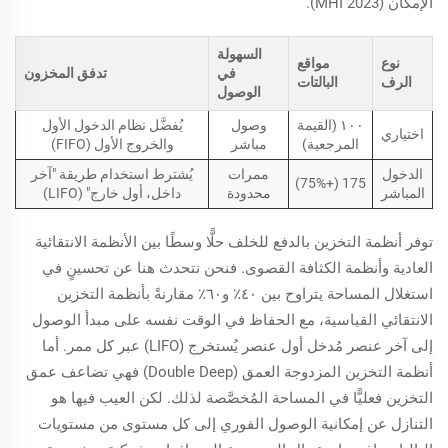
الإمكان (MHI 2023).
السهولة
نوع
مواقع
في
تدفق المخزون
الرف
البالتات
الوصول
١٠٠ (القيمة
وصول
يُفضَّل نظام الدخول الأول
اختياري
المرجعية)
مباشر
والخروج الأول (FIFO)
الدخول
ممرات
يُشترط استخدام طريقة "آخر
175 (+75%)
المباشر
محدودة
داخل، أول خارج" (LIFO)
توفر أنظمة التخزين بالدفع للخلف حلًّا وسطًا بين الأنظمة الانتقائية
العادية وأنظمة الكثافة القصوى. فنحن نتحدث هنا عن تحسينٍ في
استغلال المساحة يتراوح بين ٤٠٪ و٦٠٪ مقارنةً بأنظمة التخزين
الانتقائي القياسية، مع الحفاظ في الوقت نفسه على مبدأ الوصول
إلى آخر عنصر مُدخل أول عنصر يُستخرج (LIFO) عبر كل ممر. أما
أنظمة التخزين المزدوجة العمق (Double Deep) فهي تضاعف عمق
التخزين فعليًّا في المساحة المُخصَّصة لذلك. لكن العيب فيها هو
التنازل عن إمكانية الوصول الفوري إلى كل مستوى من مستويات