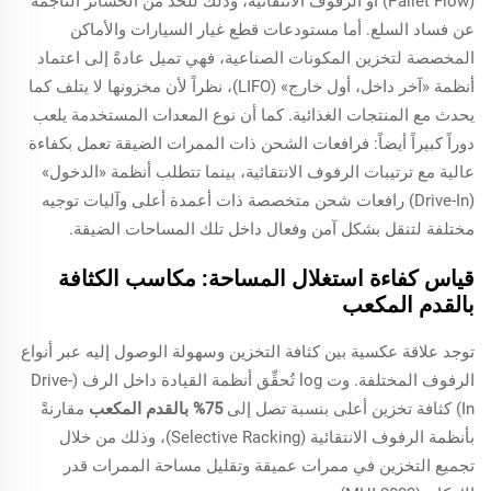
(Pallet Flow) أو الرفوف الانتقائية، وذلك للحد من الخسائر الناجمة
عن فساد السلع. أما مستودعات قطع غيار السيارات والأماكن
المخصصة لتخزين المكونات الصناعية، فهي تميل عادةً إلى اعتماد
أنظمة «آخر داخل، أول خارج» (LIFO)، نظراً لأن مخزونها لا يتلف كما
يحدث مع المنتجات الغذائية. كما أن نوع المعدات المستخدمة يلعب
دوراً كبيراً أيضاً: فرافعات الشحن ذات الممرات الضيقة تعمل بكفاءة
عالية مع ترتيبات الرفوف الانتقائية، بينما تتطلب أنظمة «الدخول»
(Drive-In) رافعات شحن متخصصة ذات أعمدة أعلى وآليات توجيه
مختلفة لتنقل بشكل آمن وفعال داخل تلك المساحات الضيقة.
قياس كفاءة استغلال المساحة: مكاسب الكثافة
بالقدم المكعب
توجد علاقة عكسية بين كثافة التخزين وسهولة الوصول إليه عبر أنواع
الرفوف المختلفة. وت log تُحقِّق أنظمة القيادة داخل الرف (Drive-
In) كثافة تخزين أعلى بنسبة تصل إلى
75% بالقدم المكعب
مقارنةً
بأنظمة الرفوف الانتقائية (Selective Racking)، وذلك من خلال
تجميع التخزين في ممرات عميقة وتقليل مساحة الممرات قدر