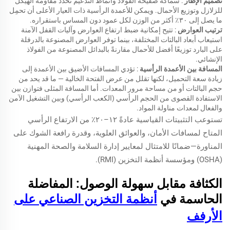
تصميم الإطار
: سماكة صفيحة الفولاذ وأنماط التدعيم تُحدِّد مقاومة الهيكل
للزلازل وتوزيع الأحمال. ويمكن للأعمدة الرأسية ذات العيار الأعلى أن تحمِل
ما يصل إلى ٣٠٪ أكثر من الوزن لكل عمود دون المساس باستقراره.
ترتيب العوارض
: تتيح إمكانية ضبط ارتفاع العوارض وآليات القفل الآمنة
استيعاب أبعاد البالتات المختلفة، بينما توفر العوارض المصنوعة بالدرفلة
على البارد توزيعًا أفضل للأحمال مقارنةً بالبدائل المصنوعة من الفولاذ
الإنشائي.
المسافة بين الأعمدة الرأسية
: تؤدي المسافات الأضيق بين الأعمدة إلى
زيادة سعة التحميل، لكنها تقلل من عرض الفتحة الخالية — ما قد يحد من
حجم البالتات أو من مساحة مرور المعدات. أما المسافة المثلى فتوازن بين
الاستفادة القصوى من الحجم الرأسي (الكعب الرأسي) وبين التشغيل الآمن
والفعال لمعدات مناولة المواد.
تستوعب التثبيتات القياسية عادةً ١٢–٢٠٪ من الارتفاع الرأسي
المتاح لمسافات الأمان، والعوائق العلوية، وقدرة رافعة الشوك على
المناورة—ضمانًا للامتثال لمعايير إدارة السلامة والصحة المهنية
(OSHA) ومؤسسة أنظمة التخزين (RMI).
الكثافة مقابل سهولة الوصول: المفاضلة
الحاسمة في
أنظمة التخزين الصناعي على
الأرفف