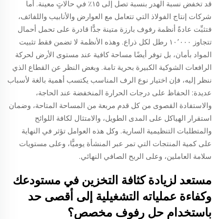
قد تخفض نسبة الهدر بنسبة تصل إلى ١٥٪ في حالاتٍ معينة. أما
شركات إنتاج الفولاذ التي تتعامل مع العوارض والأنابيب واللفائف،
فتثبِّت عادةً أنظمة رفوف بارزة متينة جدًّا قادرة على تحمل أحمال
تتجاوز ١٠٬٠٠٠ رطل لكل ذراع. وهذه الأنظمة لا تضمن فقط تثبيت
المواد بأمان، بل توفر أيضًا مساحة كافية عند مستوى الأرض لحركة
الرافعات الشوكية الكبيرة بحرية تامة. وبغض النظر عن القطاع الذي
ننظر إليه، فإن اختيار نوع الرف المناسب يكتسب أهمية بالغة لأسباب
عديدة: الحفاظ على درجات الحرارة المنخفضة عند الحاجة،
والاستفادة القصوى من كل قدم مربعة من المساحة المتاحة، وضمان
استقرار الهياكل على المدى الطويل، والامتثال لكافة اللوائح
والمتطلبات التنظيمية السارية. وكل هذه العوامل تؤثر في النهاية
على كمية المنتجات التي تمر عبر المنشأة يوميًّا، وعلى مستويات
سلامة العاملين، وعلى الربح الصافي النهائي.
مستعد لزيادة كثافة التخزين في مستودعك
وكفاءة عملياته التشغيلية إلى أقصى حد
باستخدام حل رفوف مخصص؟