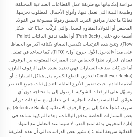
مواءمة إمكانياتها مع طريقة عمل القطاعات الصناعية المختلفة،
وطبيعة البيئة التي تعمل فيها، وأنواع الأحمال المطلوب تخزينها.
فغالبًا ما تختار مرافق التبريد العميق رفوفًا مصنوعة من الفولاذ
المجلفن أو الفولاذ المقاوم للصدأ، والتي تُركَّب أحيانًا على شكل
أنظمة دفع خلفي (Push Back) أو أنظمة تدفق البالتات (Pallet
Flow). وتتيح هذه الترتيبات تكديس البضائع بكثافة أكبر مع الحفاظ
على مبدأ «الدخول الأول خروج أول» (FIFO)، كما تساعد في تقليل
فقدان الحرارة نظرًا لانخفاض عدد الممرات المفتوحة بين الرفوف.
أما شركات صناعة السيارات فهي تعتمد بشدة على الرفوف البارزة
(Cantilever Racks) لتخزين القطع الكبيرة مثل هياكل السيارات أو
أنظمة العادم، حيث تضمن الأذرع القابلة للتعديل ثبات جميع العناصر
وتسهِّل على الرافعات الشوكية الوصول إلى ما تحتاجه دون أي
عوائق. أما المستودعات التجارية التي تتعامل مع سلع ذات دوران
سريع، فتلجأ عادةً إلى مزج الرفوف الانتقائية (Selective Racks) مع
بعض المسارات الخاصة بتدفق البالتات، وهذه التركيبة تساعد في
إدارة المخزون بدقة لمنع الهدر، لا سيما عند التعامل مع المواد
الغذائية سريعة التلف؛ إذ تشير بعض الدراسات إلى أن هذه الطريقة