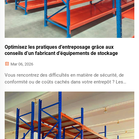
Optimisez les pratiques d’entreposage grâce aux
conseils d’un fabricant d’équipements de stockage
Mar 06, 2026
Vous rencontrez des difficultés en matière de sécurité, de
conformité ou de coûts cachés dans votre entrepôt ? Les
principaux conseils d’un fabricant d’équipements de
stockage améliorent le retour sur investissement (ROI),
préviennent les effondrements et garantissent la
conformité aux normes ASCE/RMI. Obtenez dès
maintenant votre évaluation gratuite de l’aménagement !