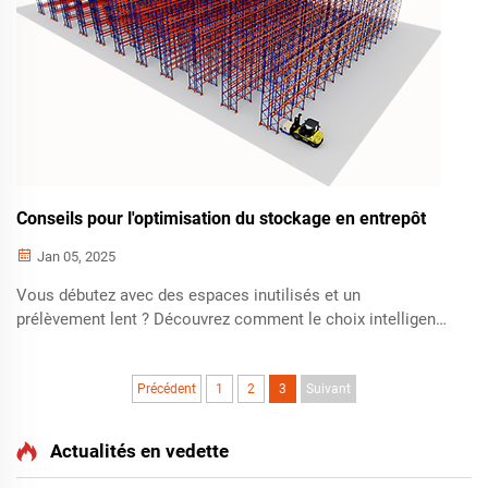
Conseils pour l'optimisation du stockage en entrepôt
Jan 05, 2025
Vous débutez avec des espaces inutilisés et un
prélèvement lent ? Découvrez comment le choix intelligent
d'étagères, la conception de l'aménagement, l'utilisation
verticale et l'équilibre entre sécurité et flexibilité réduisent
les coûts et augmentent la rapidité. Obtenez dès
Précédent
1
2
3
Suivant
maintenant des informations exploitables.
Actualités en vedette