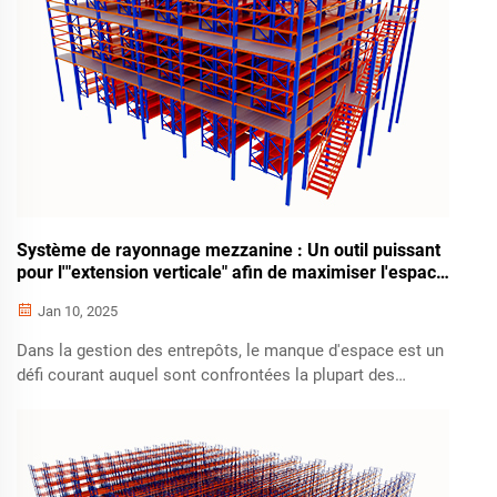
types de rayonnages à palettes (tels que les rayonnages à
poutres...)
Système de rayonnage mezzanine : Un outil puissant
pour l'"extension verticale" afin de maximiser l'espace
d'entrepôt
Jan 10, 2025
Dans la gestion des entrepôts, le manque d'espace est un
défi courant auquel sont confrontées la plupart des
entreprises — soit en raison de la surface au sol limitée
des entrepôts situés dans les zones urbaines centrales,
soit en raison de la capacité de stockage insuffisante et
des coûts élevés liés aux opérations provoqués par...