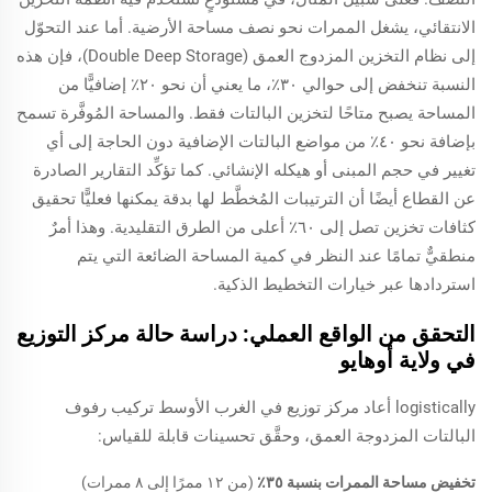
الانتقائي، يشغل الممرات نحو نصف مساحة الأرضية. أما عند التحوّل
إلى نظام التخزين المزدوج العمق (Double Deep Storage)، فإن هذه
النسبة تنخفض إلى حوالي ٣٠٪، ما يعني أن نحو ٢٠٪ إضافيًّا من
المساحة يصبح متاحًا لتخزين البالتات فقط. والمساحة المُوفَّرة تسمح
بإضافة نحو ٤٠٪ من مواضع البالتات الإضافية دون الحاجة إلى أي
تغيير في حجم المبنى أو هيكله الإنشائي. كما تؤكِّد التقارير الصادرة
عن القطاع أيضًا أن الترتيبات المُخطَّط لها بدقة يمكنها فعليًّا تحقيق
كثافات تخزين تصل إلى ٦٠٪ أعلى من الطرق التقليدية. وهذا أمرٌ
منطقيٌّ تمامًا عند النظر في كمية المساحة الضائعة التي يتم
استردادها عبر خيارات التخطيط الذكية.
التحقق من الواقع العملي: دراسة حالة مركز التوزيع
في ولاية أوهايو
logistically أعاد مركز توزيع في الغرب الأوسط تركيب رفوف
البالتات المزدوجة العمق، وحقَّق تحسينات قابلة للقياس:
تخفيض مساحة الممرات بنسبة ٣٥٪
(من ١٢ ممرًا إلى ٨ ممرات)