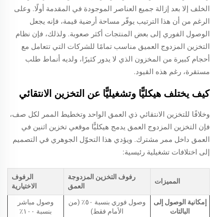
الخلف إلا بعد إزالة جميع العناصر الموجودة في المقدمة أولًا. وعلى
الرغم من أن هذا الترتيب يوفّر مساحة أرضية قيمة، فإنه يجعل
الوصول الفوري إلى بعض المنتجات أكثر صعوبة. ولذلك، فإن نظام
التخزين المزدوج العميق مناسب تمامًا للشركات التي تتعامل مع
أحجام كبيرة من المخزون الذي لا يدور كثيرًا، ولديه أنماط طلب
مستقرة، رغم هذه القيود.
كيف يختلف هيكليًّا وتشغيليًّا عن التخزين الانتقائي
وخلافًا للتخزين الانتقائي ذي العمق الواحد وتخطيط الممر لكل صف،
فإن التخزين المزدوج العمق يدمج هيكليًّا موقعي تخزين اثنين في
العمق داخل ممر مشترك. ويؤدي هذا التحوّل الجوهري في التصميم
إلى اختلافات تشغيلية رئيسية:
رفوف التخزين المزدوجة
الرفوف
المميزات
العمق
الاختيارية
إمكانية الوصول إلى
وصول فوري بنسبة ٥٠٪ (من
وصول مباشر
البالتات
الأمام فقط)
بنسبة ١٠٠٪