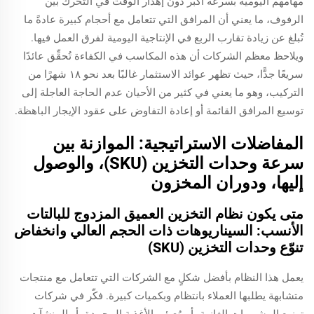
مهامهم اليومية بسرعة أكبر دون إهدار الوقت في التحرك بين
الرفوف، ما يعني أن المرافق التي تتعامل مع أحجام كبيرة عادةً ما
تُبلغ عن زيادة تقارب الربع في الإنتاجية اليومية لفرق العمل فيها.
ويلاحظ معظم الشركات أن هذه المكاسب في الكفاءة تُحقِّق عائدًا
سريعًا جدًّا، حيث تظهر عوائد الاستثمار غالبًا بعد نحو ١٨ شهرًا من
التركيب، وهو ما يعني في كثير من الأحيان عدم الحاجة العاجلة إلى
توسيع المرافق القائمة أو إعادة التفاوض على عقود الإيجار الباهظة.
المفاضلات الاستراتيجية: الموازنة بين
سرعة وحدات التخزين (SKU)، والوصول
إليها، ودوران المخزون
متى يكون نظام التخزين العميق المزدوج للبالتات
الأنسب: السيناريوهات ذات الحجم العالي وانخفاض
تنوّع وحدات التخزين (SKU)
يعمل هذا النظام بأفضل شكلٍ مع الشركات التي تتعامل مع منتجات
متشابهة يطلبها العملاء بانتظام وبكميات كبيرة. فكّر في شركات