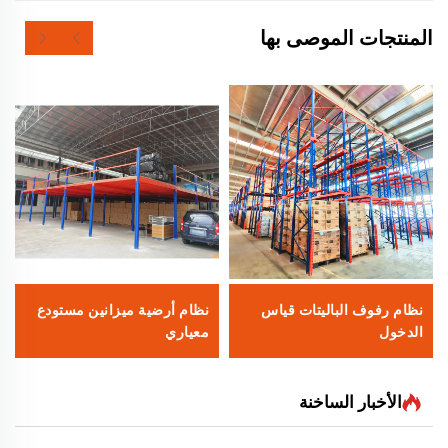
المنتجات الموصى بها
نظام رفوف الباليتات قياس
نظام أرضية ميزانين مستودع
الدخول
معياري
الأخبار الساخنة