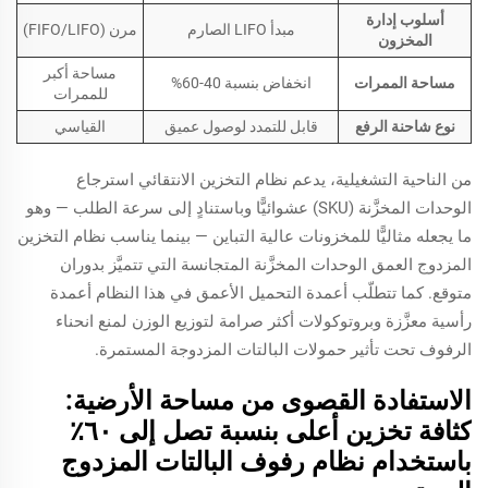
أسلوب إدارة
مبدأ LIFO الصارم
مرن (FIFO/LIFO)
المخزون
مساحة أكبر
مساحة الممرات
انخفاض بنسبة 40-60%
للممرات
نوع شاحنة الرفع
قابل للتمدد لوصول عميق
القياسي
من الناحية التشغيلية، يدعم نظام التخزين الانتقائي استرجاع
الوحدات المخزَّنة (SKU) عشوائيًّا وباستنادٍ إلى سرعة الطلب — وهو
ما يجعله مثاليًّا للمخزونات عالية التباين — بينما يناسب نظام التخزين
المزدوج العمق الوحدات المخزَّنة المتجانسة التي تتميَّز بدوران
متوقع. كما تتطلّب أعمدة التحميل الأعمق في هذا النظام أعمدة
رأسية معزَّزة وبروتوكولات أكثر صرامة لتوزيع الوزن لمنع انحناء
الرفوف تحت تأثير حمولات البالتات المزدوجة المستمرة.
الاستفادة القصوى من مساحة الأرضية:
كثافة تخزين أعلى بنسبة تصل إلى ٦٠٪
باستخدام نظام رفوف البالتات المزدوج