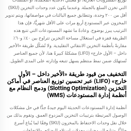
توزيع المشروبات الغازية، أو مُعبئي الأغذية المجمدة، أو المنشآت
التي تخزن السلع بالجملة. وعندما يكون عدد وحدات التخزين (SKU)
أقل من ٢٠٠ وحدة، وتتطابق جميع البالتات في مواصفاتها، ويتم تدوير
المخزون عبر المستودع أربع مرات على الأقل شهريًّا، فإن هذا
الترتيب يبرز بوضوح. وعادةً ما تشهد المستودعات التي تتبع هذه
الطريقة قفزة في استغلال مساحة التخزين تتراوح بين ٤٠٪ و٦٠٪
مقارنةً بأنظمة التخزين الانتقائي التقليدية. ولا تُشكّل طريقة «الأخير
داخل – الأول خارج» (LIFO) مشكلةً كبيرةً هنا، لأن جميع العناصر
تُستهلك ضمن نمط منتظم يسهل تتبعه وإدارته على المدى الطويل.
التخفيف من قيود طريقة «الأخير داخل – الأول
خارج» (LIFO) عبر تحسين توزيع العناصر في أماكن
التخزين (Slotting Optimization) ودمج النظام مع
أنظمة إدارة المستودعات (WMS)
أنظمة إدارة المستودعات الحديثة اليوم جيدةٌ جدًّا في حل مشكلات
الوصول المرتبطة بترتيبات التخزين المزدوج العمق. وتقوم بذلك من
خلال نقل وحدات الاحتفاظ بالمخزون (SKU) وفقًا لما يُباع أسرع
حاليًّا. وتتابع البرمجيات معدلات استلام البضائع، والاتجاهات