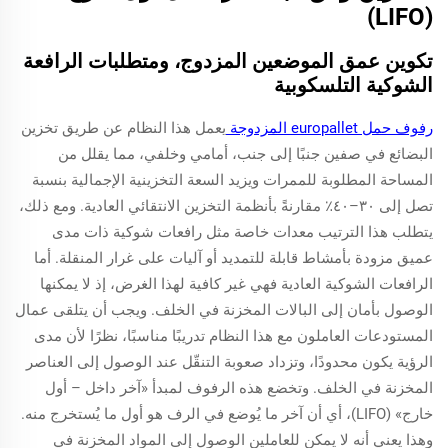
(LIFO)
تكوين عمق الموضعين المزدوج، ومتطلبات الرافعة
الشوكية التلسكوبية
رفوف حمل europallet المزدوجة
يعمل هذا النظام عن طريق تخزين
البضائع في صفين جنبًا إلى جنب، أمامي وخلفي، مما يقلل من
المساحة المطلوبة للممرات ويزيد السعة التخزينية الإجمالية بنسبة
تصل إلى ٣٠–٤٠٪ مقارنةً بأنظمة التخزين الانتقائي العادية. ومع ذلك،
يتطلب هذا الترتيب معدات خاصة مثل رافعات شوكية ذات مدى
عميق مزودة بأمشاط قابلة للتمديد أو آليات على غرار المنقلة. أما
الرافعات الشوكية العادية فهي غير كافية لهذا الغرض، إذ لا يمكنها
الوصول بأمان إلى البالات المخزنة في الخلف. ويجب أن يتلقى عمال
المستودعات العاملون مع هذا النظام تدريبًا مناسبًا، نظرًا لأن مدى
الرؤية يكون محدودًا، وتزداد صعوبة التنقّل عند الوصول إلى العناصر
المخزنة في الخلف. وتخضع هذه الرفوف لمبدأ «آخر داخل – أول
خارج» (LIFO)، أي أن آخر ما يُوضع في الرف هو أول ما يُستخرج منه.
وهذا يعني أنه لا يمكن للعاملين الوصول إلى المواد المخزنة في