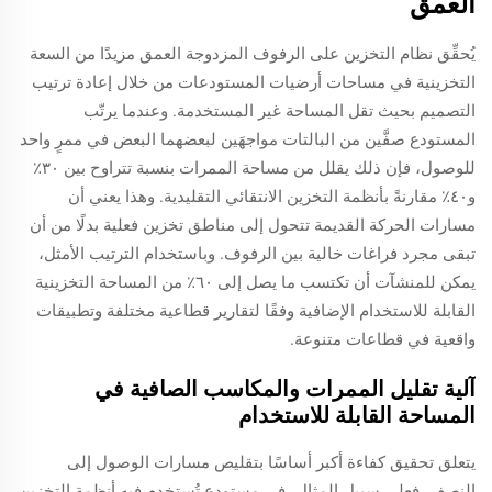
العمق
يُحقِّق نظام التخزين على الرفوف المزدوجة العمق مزيدًا من السعة
التخزينية في مساحات أرضيات المستودعات من خلال إعادة ترتيب
التصميم بحيث تقل المساحة غير المستخدمة. وعندما يرتّب
المستودع صفَّين من البالتات مواجهَين لبعضهما البعض في ممرٍ واحد
للوصول، فإن ذلك يقلل من مساحة الممرات بنسبة تتراوح بين ٣٠٪
و٤٠٪ مقارنةً بأنظمة التخزين الانتقائي التقليدية. وهذا يعني أن
مسارات الحركة القديمة تتحول إلى مناطق تخزين فعلية بدلًا من أن
تبقى مجرد فراغات خالية بين الرفوف. وباستخدام الترتيب الأمثل،
يمكن للمنشآت أن تكتسب ما يصل إلى ٦٠٪ من المساحة التخزينية
القابلة للاستخدام الإضافية وفقًا لتقارير قطاعية مختلفة وتطبيقات
واقعية في قطاعات متنوعة.
آلية تقليل الممرات والمكاسب الصافية في
المساحة القابلة للاستخدام
يتعلق تحقيق كفاءة أكبر أساسًا بتقليص مسارات الوصول إلى
النصف. فعلى سبيل المثال، في مستودعٍ تُستخدم فيه أنظمة التخزين