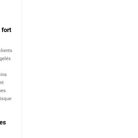
 fort
lients
rgelés
oins
nt
mes
uisque
les