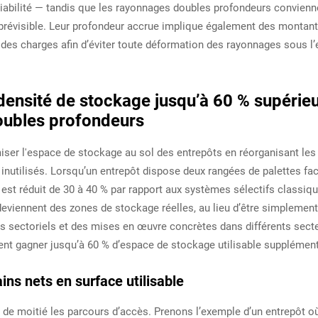
ariabilité — tandis que les rayonnages doubles profondeurs convienn
 prévisible. Leur profondeur accrue implique également des montan
n des charges afin d’éviter toute déformation des rayonnages sous l’
 densité de stockage jusqu’à 60 % supérie
oubles profondeurs
iser l'espace de stockage au sol des entrepôts en réorganisant les
nutilisés. Lorsqu’un entrepôt dispose deux rangées de palettes fa
est réduit de 30 à 40 % par rapport aux systèmes sélectifs classiqu
deviennent des zones de stockage réelles, au lieu d’être simplemen
ts sectoriels et des mises en œuvre concrètes dans différents sect
ent gagner jusqu’à 60 % d’espace de stockage utilisable supplément
ns nets en surface utilisable
e de moitié les parcours d’accès. Prenons l’exemple d’un entrepôt o