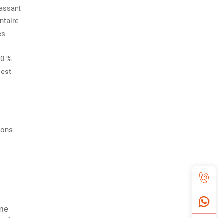
passant
ntaire
es
s
60 %
 est
ions
rme