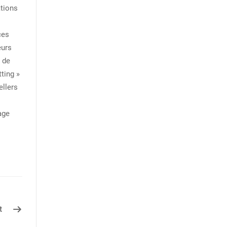
ations
ces
eurs
t de
ting »
ellers
age
t