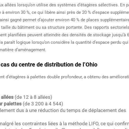
ux allées lorsqu’on utilise des systèmes d’étagères sélectives. En 
à environ 30 %, ce qui libère ainsi près de 20 % d’espace suppléme
ainsi gagné permet d’ajouter environ 40 % de places supplémentair
a taille du bâtiment ou sa structure portante. Des rapports sectoriel
ent planifiées peuvent atteindre des densités de stockage jusqu’à 
a paraît logique lorsqu’on considère la quantité d’espace perdu qui
n matière d’aménagement.
cas du centre de distribution de l’Ohio
nt d’étagères à palettes double profondeur, a obtenu des améliorat
 allées
(de 12 à 8 allées)
r palettes
(de 3 200 à 4 544)
palement dus à une réduction du temps de déplacement des
malgré les contraintes liées à la méthode LIFO, ce qui confi