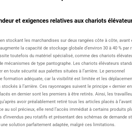
ndeur et exigences relatives aux chariots élévateu
en stockant les marchandises sur deux rangées côte à côte, avant 
et augmente la capacité de stockage globale d’environ 30 à 40 % par 
essite toutefois du matériel spécialisé, comme des chariots élévate
de mécanismes de type pantographe. Les chariots élévateurs stand
 en toute sécurité aux palettes situées à l’arrière. Le personnel
e formation adéquate, car la visibilité est limitée et les déplaceme
stockés à l’arrière. Ces rayonnages suivent le principe « dernier en
placés en dernier sont les premiers à être retirés. Ainsi, les travaille
’après avoir préalablement retiré tous les articles placés à l’avant
 au sol précieux, elle rend l’accès immédiat à certains produits pl
mes d’invendus peu rotatifs et présentant des schémas de demande st
une solution parfaitement adaptée, malgré ces limitations.