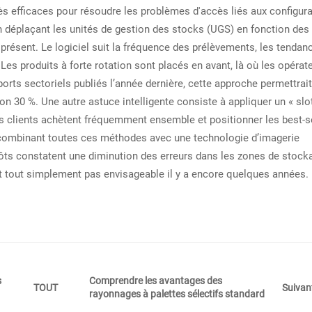
s efficaces pour résoudre les problèmes d'accès liés aux configur
n déplaçant les unités de gestion des stocks (UGS) en fonction des
présent. Le logiciel suit la fréquence des prélèvements, les tendan
es produits à forte rotation sont placés en avant, là où les opérat
ports sectoriels publiés l’année dernière, cette approche permettrai
on 30 %. Une autre astuce intelligente consiste à appliquer un « slot
 les clients achètent fréquemment ensemble et positionner les best-s
 En combinant toutes ces méthodes avec une technologie d’imagerie
pôts constatent une diminution des erreurs dans les zones de stock
ait tout simplement pas envisageable il y a encore quelques années.
s
Comprendre les avantages des
Suivan
TOUT
rayonnages à palettes sélectifs standard