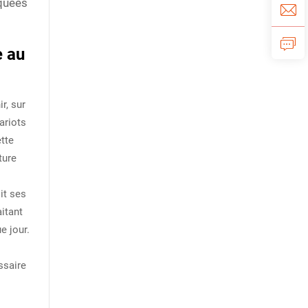
iquées
e au
r, sur
ariots
tte
ture
it ses
itant
e jour.
ssaire