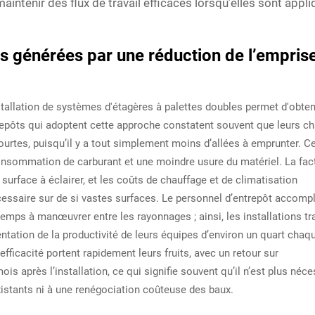
aintenir des flux de travail efficaces lorsqu’elles sont appl
 générées par une réduction de l’empris
stallation de systèmes d'étagères à palettes doubles permet d'obteni
repôts qui adoptent cette approche constatent souvent que leurs ch
urtes, puisqu’il y a tout simplement moins d’allées à emprunter. Ce
consommation de carburant et une moindre usure du matériel. La fac
 surface à éclairer, et les coûts de chauffage et de climatisation
cessaire sur de si vastes surfaces. Le personnel d’entrepôt accompl
mps à manœuvrer entre les rayonnages ; ainsi, les installations tra
ation de la productivité de leurs équipes d’environ un quart chaqu
fficacité portent rapidement leurs fruits, avec un retour sur
is après l’installation, ce qui signifie souvent qu’il n’est plus néce
istants ni à une renégociation coûteuse des baux.