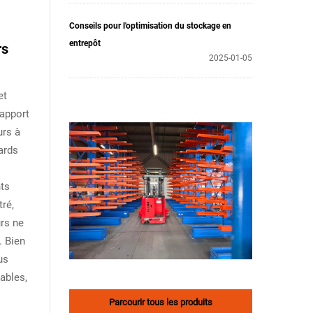
Conseils pour l'optimisation du stockage en
entrepôt
rs
2025-01-05
et
rapport
urs à
ards
nts
tré,
urs ne
. Bien
us
ables,
Parcourir tous les produits