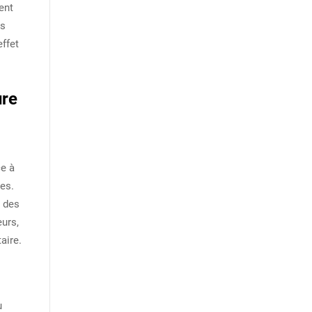
ent
ts
effet
ure
ce à
es.
t des
eurs,
aire.
ù